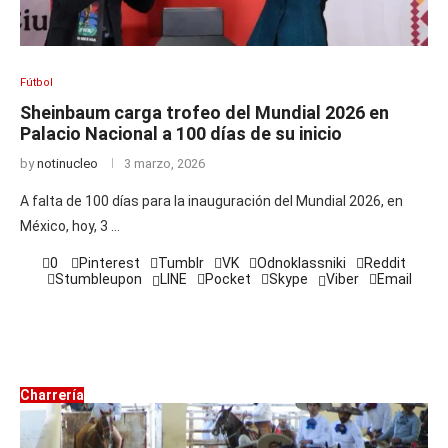
Fútbol
Sheinbaum carga trofeo del Mundial 2026 en
Palacio Nacional a 100 días de su inicio
by
notinucleo
3 marzo, 2026
A falta de 100 días para la inauguración del Mundial 2026, en
México, hoy, 3 …
0
Pinterest
Tumblr
VK
Odnoklassniki
Reddit
Stumbleupon
LINE
Pocket
Skype
Viber
Email
Charrería