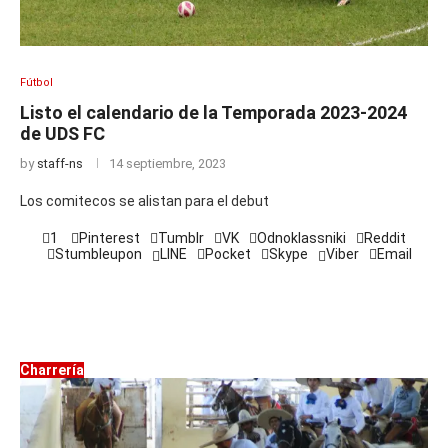
Fútbol
Listo el calendario de la Temporada 2023-2024
de UDS FC
by
staff-ns
14 septiembre, 2023
Los comitecos se alistan para el debut
1
Pinterest
Tumblr
VK
Odnoklassniki
Reddit
Stumbleupon
LINE
Pocket
Skype
Viber
Email
Charrería