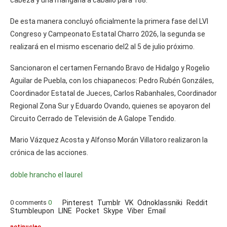
De esta manera concluyó oficialmente la primera fase del LVI
Congreso y Campeonato Estatal Charro 2026, la segunda se
realizará en el mismo escenario del2 al 5 de julio próximo.
Sancionaron el certamen Fernando Bravo de Hidalgo y Rogelio
Aguilar de Puebla, con los chiapanecos: Pedro Rubén Gonzáles,
Coordinador Estatal de Jueces, Carlos Rabanhales, Coordinador
Regional Zona Sur y Eduardo Ovando, quienes se apoyaron del
Circuito Cerrado de Televisión de A Galope Tendido.
Mario Vázquez Acosta y Alfonso Morán Villatoro realizaron la
crónica de las acciones.
doble h
rancho el laurel
0 comments
0
Pinterest
Tumblr
VK
Odnoklassniki
Reddit
Stumbleupon
LINE
Pocket
Skype
Viber
Email
notinucleo