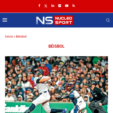
Inicio
»
Béisbol
BÉISBOL