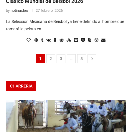
Clásico Mundial de Beisbol 2026
by
notinucleo
27 febrero, 2026
La Selección Mexicana de Beisbol ya tiene definido al hombre que
tomará la pelota en …
1
2
3
…
8
CHARRERÍA