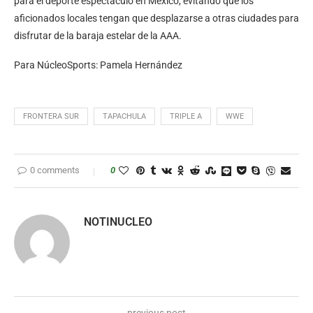
para el deporte espectáculo en México, evitando que los
aficionados locales tengan que desplazarse a otras ciudades para
disfrutar de la baraja estelar de la AAA.
Para NúcleoSports: Pamela Hernández
FRONTERA SUR
TAPACHULA
TRIPLE A
WWE
0 comments
0
NOTINUCLEO