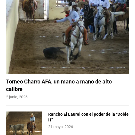
Torneo Charro AFA, un mano a mano de alto
calibre
2 junio, 2026
Rancho El Laurel con el poder de la “Doble
H”
21 mayo, 2026