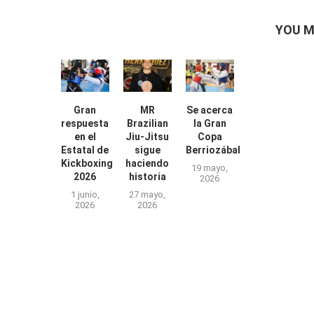
YOU M
Gran
MR
Se acerca
respuesta
Brazilian
la Gran
en el
Jiu-Jitsu
Copa
Estatal de
sigue
Berriozábal
Kickboxing
haciendo
19 mayo,
2026
historia
2026
1 junio,
27 mayo,
2026
2026