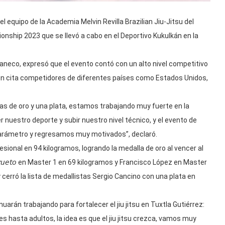
el equipo de la Academia Melvin Revilla Brazilian Jiu-Jitsu del
nship 2023 que se llevó a cabo en el Deportivo Kukulkán en la
 Faneco, expresó que el evento contó con un alto nivel competitivo
on cita competidores de diferentes países como Estados Unidos,
as de oro y una plata, estamos trabajando muy fuerte en la
 nuestro deporte y subir nuestro nivel técnico, y el evento de
parámetro y regresamos muy motivados”, declaró.
fesional en 94 kilogramos, logrando la medalla de oro al vencer al
𝘻𝘶𝘦𝘵𝘰 en Master 1 en 69 kilogramos y Francisco López en Master
 cerró la lista de medallistas Sergio Cancino con una plata en
arán trabajando para fortalecer el jiu jitsu en Tuxtla Gutiérrez:
s hasta adultos, la idea es que el jiu jitsu crezca, vamos muy