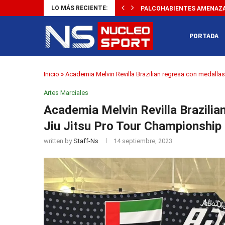
LO MÁS RECIENTE:
PALCOHABIENTES AMENAZAN
PORTADA
Inicio
»
Academia Melvin Revilla Brazilian regresa con medalla
Artes Marciales
Academia Melvin Revilla Brazilia
Jiu Jitsu Pro Tour Championship
written by
Staff-Ns
14 septiembre, 2023