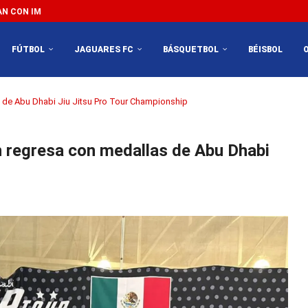
 CON IMPEDIR EL MÉXICO VS SUDÁFRICA...
FÚTBOL
JAGUARES FC
BÁSQUETBOL
BÉISBOL
s de Abu Dhabi Jiu Jitsu Pro Tour Championship
n regresa con medallas de Abu Dhabi