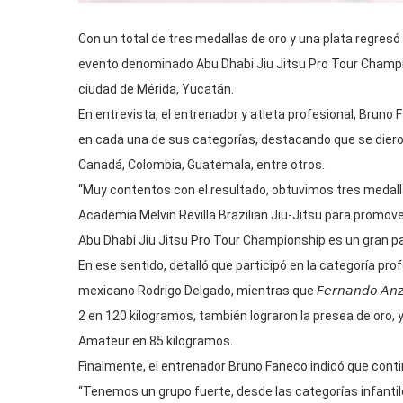
Con un total de tres medallas de oro y una plata regresó 
evento denominado Abu Dhabi Jiu Jitsu Pro Tour Champio
ciudad de Mérida, Yucatán.
En entrevista, el entrenador y atleta profesional, Bruno
en cada una de sus categorías, destacando que se dier
Canadá, Colombia, Guatemala, entre otros.
“Muy contentos con el resultado, obtuvimos tres medall
Academia Melvin Revilla Brazilian Jiu-Jitsu para promover
Abu Dhabi Jiu Jitsu Pro Tour Championship es un gran 
En ese sentido, detalló que participó en la categoría pro
mexicano Rodrigo Delgado, mientras que 𝘍𝘦𝘳𝘯𝘢𝘯𝘥𝘰 𝘈
2 en 120 kilogramos, también lograron la presea de oro, y
Amateur en 85 kilogramos.
Finalmente, el entrenador Bruno Faneco indicó que continu
“Tenemos un grupo fuerte, desde las categorías infantile