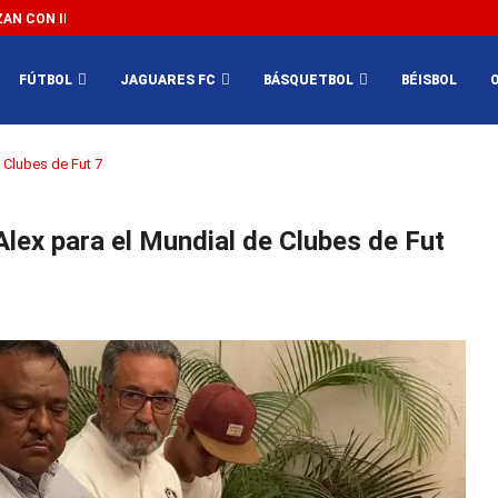
N CON IMPEDIR EL MÉXICO VS SUDÁFRICA...
3...
FÚTBOL
JAGUARES FC
BÁSQUETBOL
BÉISBOL
 Clubes de Fut 7
lex para el Mundial de Clubes de Fut