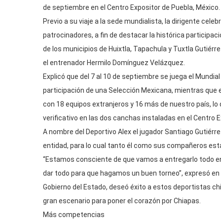
de septiembre en el Centro Expositor de Puebla, México.
Previo a su viaje a la sede mundialista, la dirigente ce
patrocinadores, a fin de destacar la histórica particip
de los municipios de Huixtla, Tapachula y Tuxtla Gutiér
el entrenador Hermilo Domínguez Velázquez.
Explicó que del 7 al 10 de septiembre se juega el Mundial
participación de una Selección Mexicana, mientras que e
con 18 equipos extranjeros y 16 más de nuestro país, l
verificativo en las dos canchas instaladas en el Centro 
A nombre del Deportivo Alex el jugador Santiago Gutiér
entidad, para lo cual tanto él como sus compañeros es
“Estamos consciente de que vamos a entregarlo todo en 
dar todo para que hagamos un buen torneo”, expresó en 
Gobierno del Estado, deseó éxito a estos deportistas ch
gran escenario para poner el corazón por Chiapas.
Más competencias