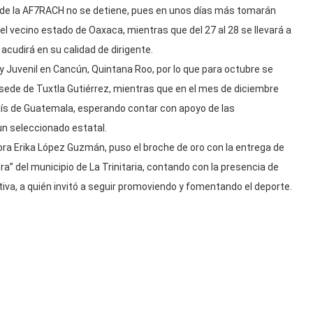
jo de la AF7RACH no se detiene, pues en unos días más tomarán
l vecino estado de Oaxaca, mientras que del 27 al 28 se llevará a
acudirá en su calidad de dirigente.
y Juvenil en Cancún, Quintana Roo, por lo que para octubre se
la sede de Tuxtla Gutiérrez, mientras que en el mes de diciembre
 país de Guatemala, esperando contar con apoyo de las
 un seleccionado estatal.
sora Erika López Guzmán, puso el broche de oro con la entrega de
era” del municipio de La Trinitaria, contando con la presencia de
rtiva, a quién invitó a seguir promoviendo y fomentando el deporte.