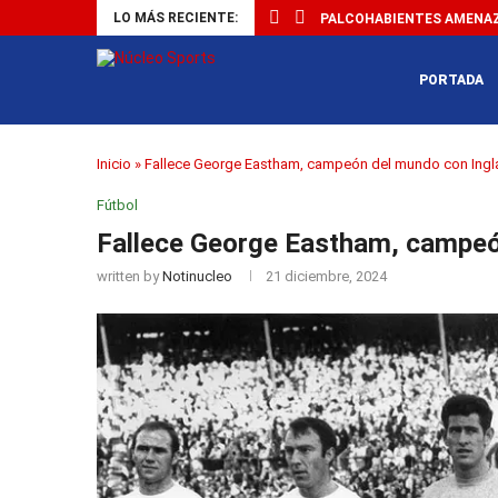
LO MÁS RECIENTE:
PALCOHABIENTES AMENAZA
PORTADA
Inicio
»
Fallece George Eastham, campeón del mundo con Ingla
Fútbol
Fallece George Eastham, campeó
written by
Notinucleo
21 diciembre, 2024