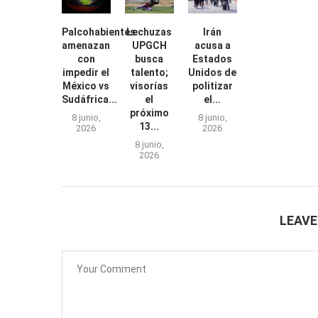
Palcohabientes
Lechuzas
Irán
amenazan
UPGCH
acusa a
con
busca
Estados
impedir el
talento;
Unidos de
México vs
visorías
politizar
Sudáfrica...
el
el...
próximo
8 junio,
8 junio,
13...
2026
2026
8 junio,
2026
LEAV