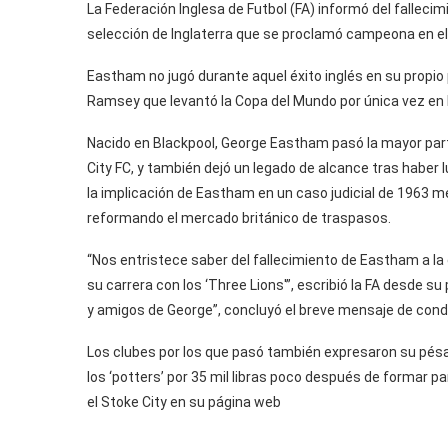
La Federación Inglesa de Futbol (FA) informó del fallec
selección de Inglaterra que se proclamó campeona en el
Eastham no jugó durante aquel éxito inglés en su propio 
Ramsey que levantó la Copa del Mundo por única vez en la
Nacido en Blackpool, George Eastham pasó la mayor parte
City FC, y también dejó un legado de alcance tras haber 
la implicación de Eastham en un caso judicial de 1963 me
reformando el mercado británico de traspasos.
“Nos entristece saber del fallecimiento de Eastham a la
su carrera con los ‘Three Lions'”, escribió la FA desde su
y amigos de George”, concluyó el breve mensaje de cond
Los clubes por los que pasó también expresaron su pés
los ‘potters’ por 35 mil libras poco después de formar 
el Stoke City en su página web