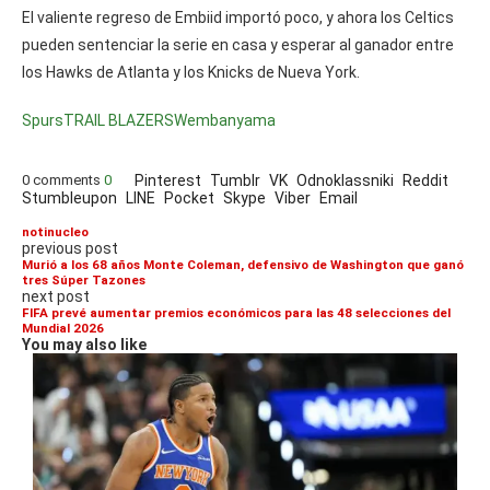
El valiente regreso de Embiid importó poco, y ahora los Celtics
pueden sentenciar la serie en casa y esperar al ganador entre
los Hawks de Atlanta y los Knicks de Nueva York.
Spurs
TRAIL BLAZERS
Wembanyama
0 comments
0
Pinterest
Tumblr
VK
Odnoklassniki
Reddit
Stumbleupon
LINE
Pocket
Skype
Viber
Email
notinucleo
previous post
Murió a los 68 años Monte Coleman, defensivo de Washington que ganó
tres Súper Tazones
next post
FIFA prevé aumentar premios económicos para las 48 selecciones del
Mundial 2026
You may also like