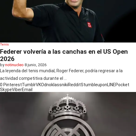
Tenis
Federer volvería a las canchas en el US Open
2026
by
notinucleo
8 junio, 2026
La leyenda del tenis mundial, Roger Federer, podría regresar a la
actividad competitiva durante el …
0
Pinterest
Tumblr
VK
Odnoklassniki
Reddit
Stumbleupon
LINE
Pocket
Skype
Viber
Email