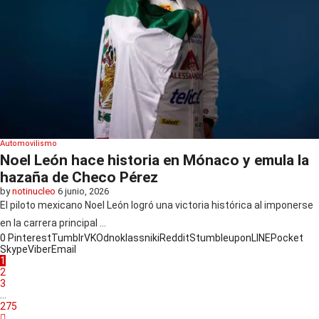
Automovilismo
Noel León hace historia en Mónaco y emula la
hazaña de Checo Pérez
by
notinucleo
6 junio, 2026
El piloto mexicano Noel León logró una victoria histórica al imponerse
en la carrera principal …
0
Pinterest
Tumblr
VK
Odnoklassniki
Reddit
Stumbleupon
LINE
Pocket
Skype
Viber
Email
1
2
3
…
275