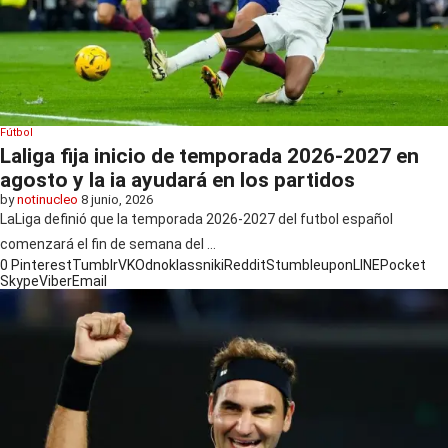
Fútbol
Laliga fija inicio de temporada 2026-2027 en
agosto y la ia ayudará en los partidos
by
notinucleo
8 junio, 2026
LaLiga definió que la temporada 2026-2027 del futbol español
comenzará el fin de semana del …
0
Pinterest
Tumblr
VK
Odnoklassniki
Reddit
Stumbleupon
LINE
Pocket
Skype
Viber
Email