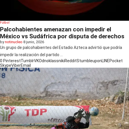
Fútbol
Palcohabientes amenazan con impedir el
México vs Sudáfrica por disputa de derechos
by
notinucleo
8 junio, 2026
Un grupo de palcohabientes del Estadio Azteca advirtió que podría
impedir la realización del partido …
0
Pinterest
Tumblr
VK
Odnoklassniki
Reddit
Stumbleupon
LINE
Pocket
Skype
Viber
Email