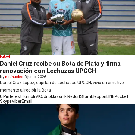
Fútbol
Daniel Cruz recibe su Bota de Plata y firma
renovación con Lechuzas UPGCH
by
notinucleo
8 junio, 2026
Daniel Cruz López, capitán de Lechuzas UPGCH, vivió un emotivo
momento al recibir la Bota …
0
Pinterest
Tumblr
VK
Odnoklassniki
Reddit
Stumbleupon
LINE
Pocket
Skype
Viber
Email