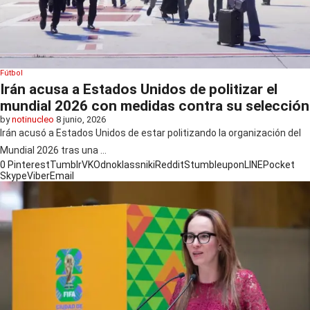
Fútbol
Irán acusa a Estados Unidos de politizar el
mundial 2026 con medidas contra su selección
by
notinucleo
8 junio, 2026
Irán acusó a Estados Unidos de estar politizando la organización del
Mundial 2026 tras una …
0
Pinterest
Tumblr
VK
Odnoklassniki
Reddit
Stumbleupon
LINE
Pocket
Skype
Viber
Email