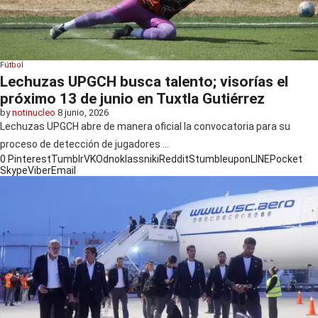
Fútbol
Lechuzas UPGCH busca talento; visorías el
próximo 13 de junio en Tuxtla Gutiérrez
by
notinucleo
8 junio, 2026
Lechuzas UPGCH abre de manera oficial la convocatoria para su
proceso de detección de jugadores …
0
Pinterest
Tumblr
VK
Odnoklassniki
Reddit
Stumbleupon
LINE
Pocket
Skype
Viber
Email