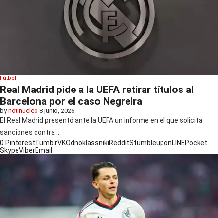
Fútbol
Real Madrid pide a la UEFA retirar títulos al
Barcelona por el caso Negreira
by
notinucleo
8 junio, 2026
El Real Madrid presentó ante la UEFA un informe en el que solicita
sanciones contra …
0
Pinterest
Tumblr
VK
Odnoklassniki
Reddit
Stumbleupon
LINE
Pocket
Skype
Viber
Email