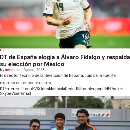
Fútbol
DT de España elogia a Álvaro Fidalgo y respalda
su elección por México
by
notinucleo
8 junio, 2026
El director técnico de la Selección de España, Luis de la Fuente,
expresó su reconocimiento …
0
Pinterest
Tumblr
VK
Odnoklassniki
Reddit
Stumbleupon
LINE
Pocket
Skype
Viber
Email