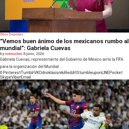
Otros Deportes
“Vemos buen ánimo de los mexicanos rumbo al
mundial”: Gabriela Cuevas
by
notinucleo
8 junio, 2026
Gabriela Cuevas, representante del Gobierno de México ante la FIFA
para la organización del Mundial …
0
Pinterest
Tumblr
VK
Odnoklassniki
Reddit
Stumbleupon
LINE
Pocket
Skype
Viber
Email