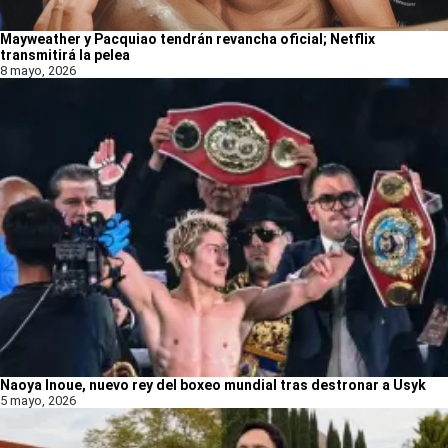
Mayweather y Pacquiao tendrán revancha oficial; Netflix
transmitirá la pelea
8 mayo, 2026
Naoya Inoue, nuevo rey del boxeo mundial tras destronar a Usyk
5 mayo, 2026