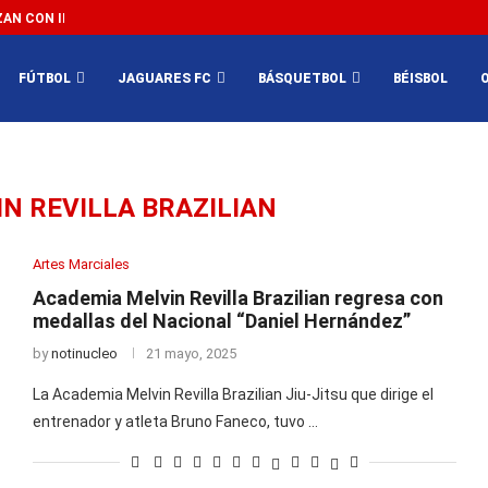
N CON IMPEDIR EL MÉXICO VS SUDÁFRICA...
3...
FÚTBOL
JAGUARES FC
BÁSQUETBOL
BÉISBOL
N REVILLA BRAZILIAN
Artes Marciales
Academia Melvin Revilla Brazilian regresa con
medallas del Nacional “Daniel Hernández”
by
notinucleo
21 mayo, 2025
La Academia Melvin Revilla Brazilian Jiu-Jitsu que dirige el
entrenador y atleta Bruno Faneco, tuvo …