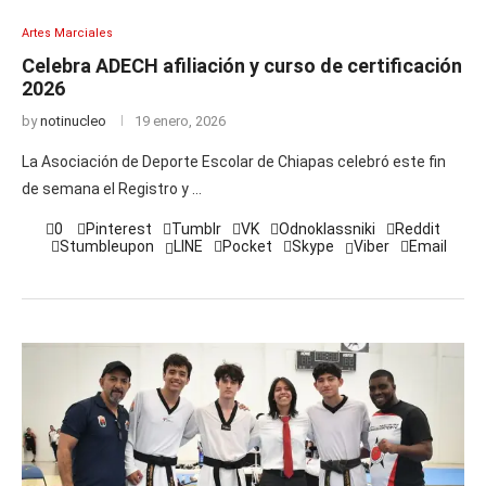
Artes Marciales
Celebra ADECH afiliación y curso de certificación
2026
by
notinucleo
19 enero, 2026
La Asociación de Deporte Escolar de Chiapas celebró este fin
de semana el Registro y …
0
Pinterest
Tumblr
VK
Odnoklassniki
Reddit
Stumbleupon
LINE
Pocket
Skype
Viber
Email