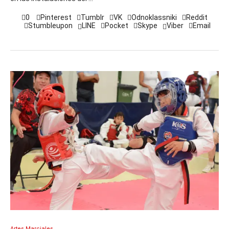
0
Pinterest
Tumblr
VK
Odnoklassniki
Reddit
Stumbleupon
LINE
Pocket
Skype
Viber
Email
Artes Marciales