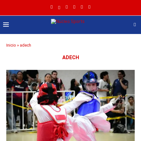
Inicio
»
adech
ADECH