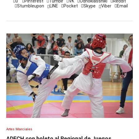
0
Pinterest
Tumblr
VK
Odnoklassniki
Reddit
Stumbleupon
LINE
Pocket
Skype
Viber
Email
Artes Marciales
ADECH con boleto al Regional de Juegos