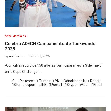
Artes Marciales
Celebra ADECH Campamento de Taekwondo
2025
by
notinucleo
28 abril, 2025
•Con cifra record de 150 atletas, participarán este 3 de mayo
en la Copa Challenger …
0
Pinterest
Tumblr
VK
Odnoklassniki
Reddit
Stumbleupon
LINE
Pocket
Skype
Viber
Email