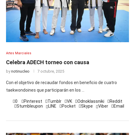
Artes Marciales
Celebra ADECH torneo con causa
by
notinucleo
7 octubre, 2025
Con el objetivo de recaudar fondos en beneficio de cuatro
taekwondoines que participarán en los …
0
Pinterest
Tumblr
VK
Odnoklassniki
Reddit
Stumbleupon
LINE
Pocket
Skype
Viber
Email