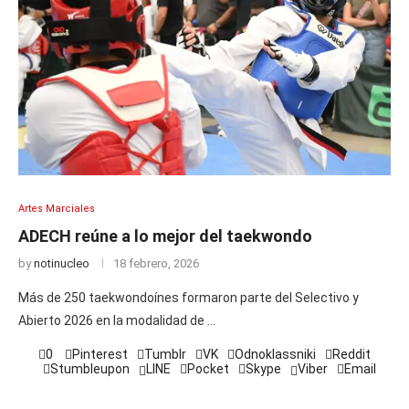
Artes Marciales
ADECH reúne a lo mejor del taekwondo
by
notinucleo
18 febrero, 2026
Más de 250 taekwondoínes formaron parte del Selectivo y
Abierto 2026 en la modalidad de …
0
Pinterest
Tumblr
VK
Odnoklassniki
Reddit
Stumbleupon
LINE
Pocket
Skype
Viber
Email