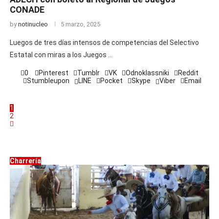
CONADE
by
notinucleo
5 marzo, 2025
Luegos de tres días intensos de competencias del Selectivo
Estatal con miras a los Juegos …
0
Pinterest
Tumblr
VK
Odnoklassniki
Reddit
Stumbleupon
LINE
Pocket
Skype
Viber
Email
1
2
Charrería