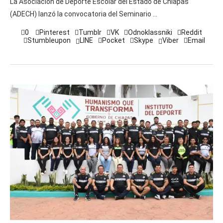
La Asociación de Deporte Escolar del Estado de Chiapas
(ADECH) lanzó la convocatoria del Seminario …
0
Pinterest
Tumblr
VK
Odnoklassniki
Reddit
Stumbleupon
LINE
Pocket
Skype
Viber
Email