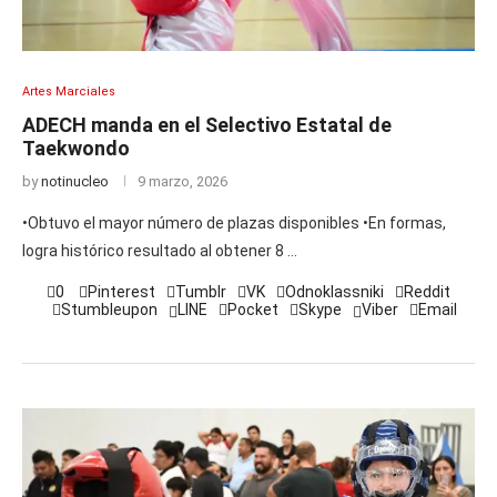
Artes Marciales
ADECH manda en el Selectivo Estatal de
Taekwondo
by
notinucleo
9 marzo, 2026
•Obtuvo el mayor número de plazas disponibles •En formas,
logra histórico resultado al obtener 8 …
0
Pinterest
Tumblr
VK
Odnoklassniki
Reddit
Stumbleupon
LINE
Pocket
Skype
Viber
Email