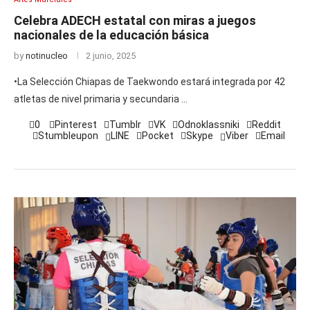
Celebra ADECH estatal con miras a juegos
nacionales de la educación básica
by
notinucleo
2 junio, 2025
•La Selección Chiapas de Taekwondo estará integrada por 42
atletas de nivel primaria y secundaria …
0
Pinterest
Tumblr
VK
Odnoklassniki
Reddit
Stumbleupon
LINE
Pocket
Skype
Viber
Email