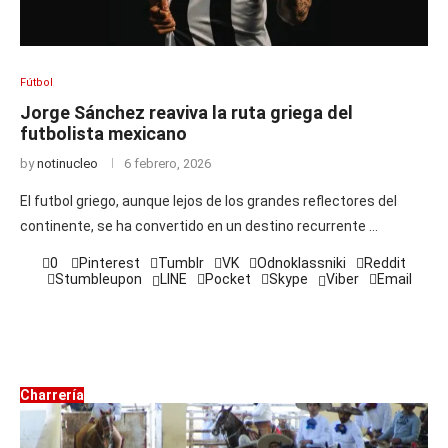
Fútbol
Jorge Sánchez reaviva la ruta griega del
futbolista mexicano
by
notinucleo
6 febrero, 2026
El futbol griego, aunque lejos de los grandes reflectores del
continente, se ha convertido en un destino recurrente …
0
Pinterest
Tumblr
VK
Odnoklassniki
Reddit
Stumbleupon
LINE
Pocket
Skype
Viber
Email
Charrería