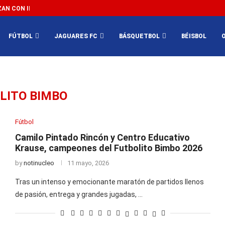
N CON IMPEDIR EL MÉXICO VS SUDÁFRICA...
3...
FÚTBOL
JAGUARES FC
BÁSQUETBOL
BÉISBOL
LITO BIMBO
Fútbol
Camilo Pintado Rincón y Centro Educativo
Krause, campeones del Futbolito Bimbo 2026
by
notinucleo
11 mayo, 2026
Tras un intenso y emocionante maratón de partidos llenos
de pasión, entrega y grandes jugadas, …