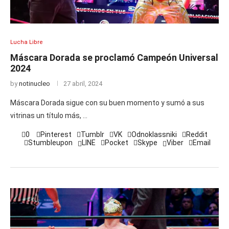
Lucha Libre
Máscara Dorada se proclamó Campeón Universal
2024
by
notinucleo
27 abril, 2024
Máscara Dorada sigue con su buen momento y sumó a sus
vitrinas un título más, …
0
Pinterest
Tumblr
VK
Odnoklassniki
Reddit
Stumbleupon
LINE
Pocket
Skype
Viber
Email