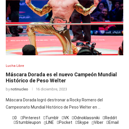
Lucha Libre
Máscara Dorada es el nuevo Campeón Mundial
Histórico de Peso Welter
by
notinucleo
16 diciembre, 2023
Máscara Dorada logró destronar a Rocky Romero del
Campeonato Mundial Histórico de Peso Welter en …
0
Pinterest
Tumblr
VK
Odnoklassniki
Reddit
Stumbleupon
LINE
Pocket
Skype
Viber
Email