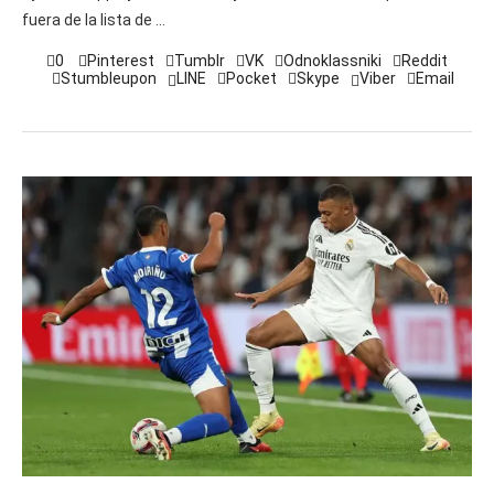
fuera de la lista de …
0
Pinterest
Tumblr
VK
Odnoklassniki
Reddit
Stumbleupon
LINE
Pocket
Skype
Viber
Email