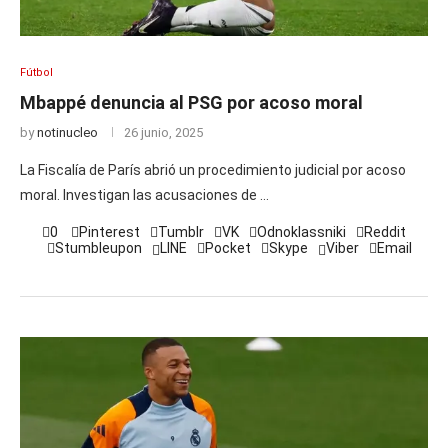
Fútbol
Mbappé denuncia al PSG por acoso moral
by
notinucleo
26 junio, 2025
La Fiscalía de París abrió un procedimiento judicial por acoso
moral. Investigan las acusaciones de …
0
Pinterest
Tumblr
VK
Odnoklassniki
Reddit
Stumbleupon
LINE
Pocket
Skype
Viber
Email