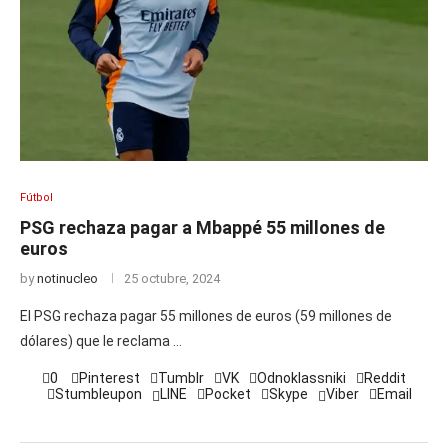
Fútbol
PSG rechaza pagar a Mbappé 55 millones de
euros
by
notinucleo
25 octubre, 2024
El PSG rechaza pagar 55 millones de euros (59 millones de
dólares) que le reclama …
0
Pinterest
Tumblr
VK
Odnoklassniki
Reddit
Stumbleupon
LINE
Pocket
Skype
Viber
Email