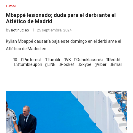
Fútbol
Mbappé lesionado; duda para el derbi ante el
Atlético de Madrid
by
notinucleo
25 septiembre, 2024
Kylian Mbappé causaría baja este domingo en el derbi ante el
Atlético de Madrid en …
0
Pinterest
Tumblr
VK
Odnoklassniki
Reddit
Stumbleupon
LINE
Pocket
Skype
Viber
Email