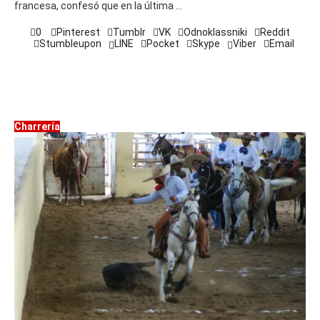
francesa, confesó que en la última …
0
Pinterest
Tumblr
VK
Odnoklassniki
Reddit
Stumbleupon
LINE
Pocket
Skype
Viber
Email
Charrería