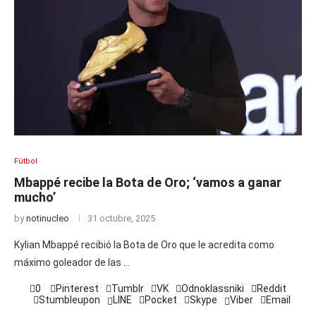
Fútbol
Mbappé recibe la Bota de Oro; ‘vamos a ganar
mucho’
by
notinucleo
31 octubre, 2025
Kylian Mbappé recibió la Bota de Oro que le acredita como
máximo goleador de las …
0
Pinterest
Tumblr
VK
Odnoklassniki
Reddit
Stumbleupon
LINE
Pocket
Skype
Viber
Email