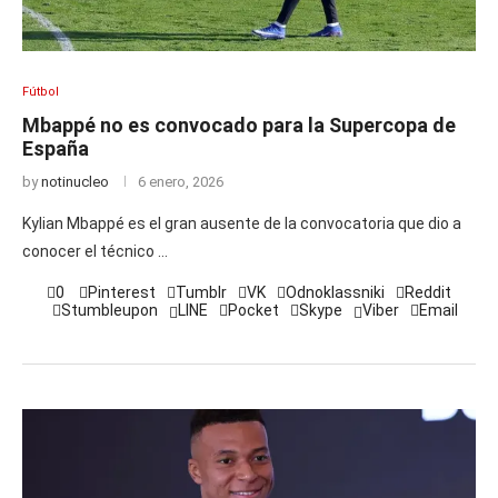
Fútbol
Mbappé no es convocado para la Supercopa de
España
by
notinucleo
6 enero, 2026
Kylian Mbappé es el gran ausente de la convocatoria que dio a
conocer el técnico …
0
Pinterest
Tumblr
VK
Odnoklassniki
Reddit
Stumbleupon
LINE
Pocket
Skype
Viber
Email