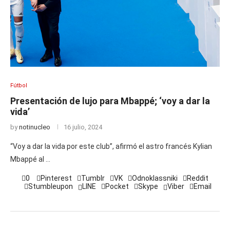
Fútbol
Presentación de lujo para Mbappé; ‘voy a dar la
vida’
by
notinucleo
16 julio, 2024
“Voy a dar la vida por este club”, afirmó el astro francés Kylian
Mbappé al …
0
Pinterest
Tumblr
VK
Odnoklassniki
Reddit
Stumbleupon
LINE
Pocket
Skype
Viber
Email