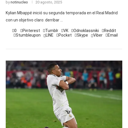
by
notinucleo
20 agosto, 2025
Kylian Mbappé inició su segunda temporada en el Real Madrid
con un objetivo claro: derribar …
0
Pinterest
Tumblr
VK
Odnoklassniki
Reddit
Stumbleupon
LINE
Pocket
Skype
Viber
Email