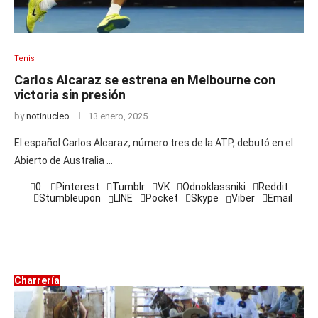
Tenis
Carlos Alcaraz se estrena en Melbourne con
victoria sin presión
by
notinucleo
13 enero, 2025
El español Carlos Alcaraz, número tres de la ATP, debutó en el
Abierto de Australia …
0
Pinterest
Tumblr
VK
Odnoklassniki
Reddit
Stumbleupon
LINE
Pocket
Skype
Viber
Email
Charrería