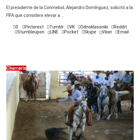
El presidente de la Conmebol, Alejandro Domínguez, solicitó a la
FIFA que considere elevar a …
0
Pinterest
Tumblr
VK
Odnoklassniki
Reddit
Stumbleupon
LINE
Pocket
Skype
Viber
Email
Charrería