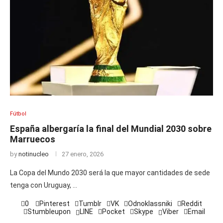
Fútbol
España albergaría la final del Mundial 2030 sobre
Marruecos
by
notinucleo
27 enero, 2026
La Copa del Mundo 2030 será la que mayor cantidades de sede
tenga con Uruguay, …
0
Pinterest
Tumblr
VK
Odnoklassniki
Reddit
Stumbleupon
LINE
Pocket
Skype
Viber
Email