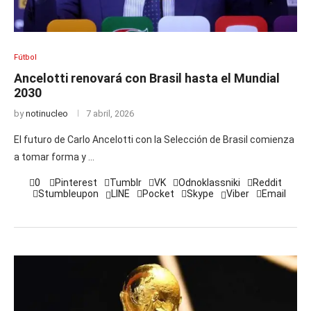
Fútbol
Ancelotti renovará con Brasil hasta el Mundial
2030
by
notinucleo
7 abril, 2026
El futuro de Carlo Ancelotti con la Selección de Brasil comienza
a tomar forma y …
0
Pinterest
Tumblr
VK
Odnoklassniki
Reddit
Stumbleupon
LINE
Pocket
Skype
Viber
Email