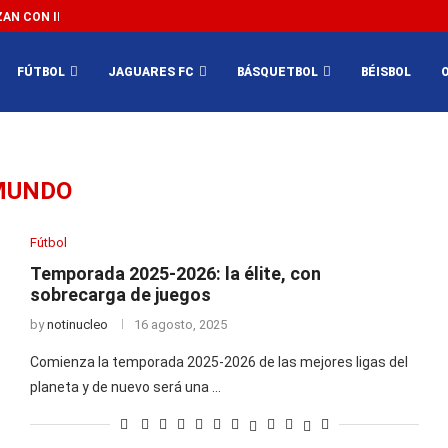
N CON IMPEDIR EL MÉXICO VS SUDÁFRICA...
3...
FÚTBOL
JAGUARES FC
BÁSQUETBOL
BÉISBOL
MUNDO
Fútbol
Temporada 2025-2026: la élite, con
sobrecarga de juegos
by
notinucleo
16 agosto, 2025
Comienza la temporada 2025-2026 de las mejores ligas del
planeta y de nuevo será una …