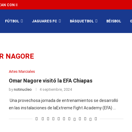
N CON IMPEDIR EL MÉXICO VS SUDÁFRICA...
3...
FÚTBOL
JAGUARES FC
BÁSQUETBOL
BÉISBOL
R NAGORE
Artes Marciales
Omar Nagore visitó la EFA Chiapas
by
notinucleo
4 septiembre, 2024
Una provechosa jornada de entrenamientos se desarrolló
en las instalaciones de laExtreme Fight Academy (EFA) …