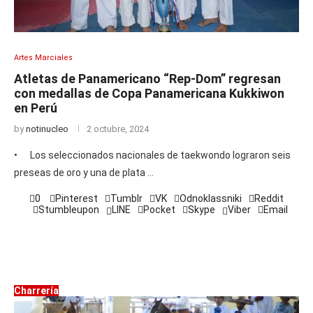
Artes Marciales
Atletas de Panamericano “Rep-Dom” regresan
con medallas de Copa Panamericana Kukkiwon
en Perú
by
notinucleo
2 octubre, 2024
• Los seleccionados nacionales de taekwondo lograron seis
preseas de oro y una de plata …
0
Pinterest
Tumblr
VK
Odnoklassniki
Reddit
Stumbleupon
LINE
Pocket
Skype
Viber
Email
Charrería