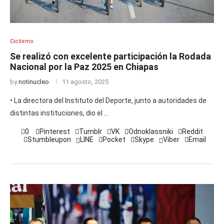
Ciclismo
Se realizó con excelente participación la Rodada
Nacional por la Paz 2025 en Chiapas
by
notinucleo
11 agosto, 2025
• La directora del Instituto del Deporte, junto a autoridades de
distintas instituciones, dio el …
0
Pinterest
Tumblr
VK
Odnoklassniki
Reddit
Stumbleupon
LINE
Pocket
Skype
Viber
Email