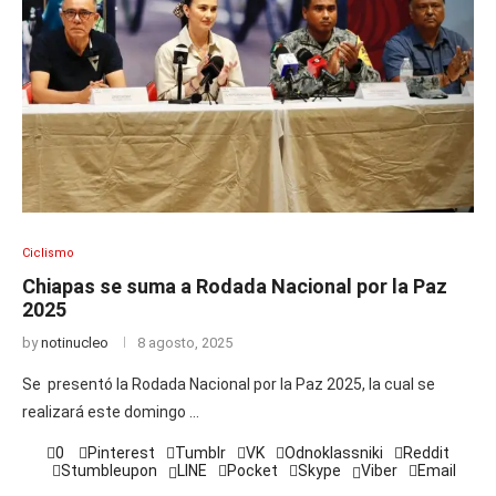
Ciclismo
Chiapas se suma a Rodada Nacional por la Paz
2025
by
notinucleo
8 agosto, 2025
Se presentó la Rodada Nacional por la Paz 2025, la cual se
realizará este domingo …
0
Pinterest
Tumblr
VK
Odnoklassniki
Reddit
Stumbleupon
LINE
Pocket
Skype
Viber
Email