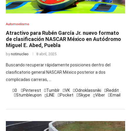
Automovilismo
Atractivo para Rubén García Jr. nuevo formato
de clasificación NASCAR México en Autódromo
Miguel E. Abed, Puebla
by
notinucleo
8 abril, 2025
Buscando recuperar rápidamente posiciones dentro del
clasificatorio general NASCAR México posterior a dos
complicadas carreras, …
0
Pinterest
Tumblr
VK
Odnoklassniki
Reddit
Stumbleupon
LINE
Pocket
Skype
Viber
Email