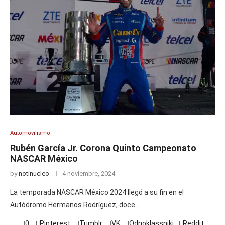
Automovilismo
Rubén García Jr. Corona Quinto Campeonato
NASCAR México
by
notinucleo
4 noviembre, 2024
La temporada NASCAR México 2024 llegó a su fin en el
Autódromo Hermanos Rodríguez, doce …
0
Pinterest
Tumblr
VK
Odnoklassniki
Reddit