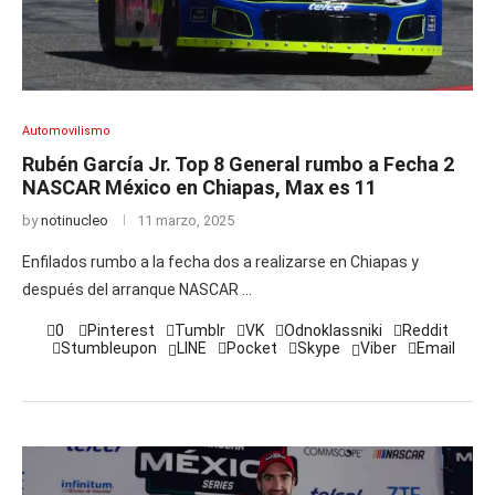
Automovilismo
Rubén García Jr. Top 8 General rumbo a Fecha 2
NASCAR México en Chiapas, Max es 11
by
notinucleo
11 marzo, 2025
Enfilados rumbo a la fecha dos a realizarse en Chiapas y
después del arranque NASCAR …
0
Pinterest
Tumblr
VK
Odnoklassniki
Reddit
Stumbleupon
LINE
Pocket
Skype
Viber
Email