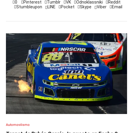
0
Pinterest
Tumblr
VK
Odnoklassniki
Reddit
Stumbleupon
LINE
Pocket
Skype
Viber
Email
Automovilismo