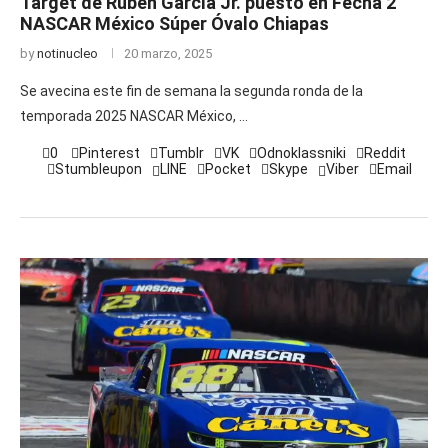
Target de Rubén García Jr. puesto en Fecha 2
NASCAR México Súper Óvalo Chiapas
by
notinucleo
20 marzo, 2025
Se avecina este fin de semana la segunda ronda de la
temporada 2025 NASCAR México, …
0
Pinterest
Tumblr
VK
Odnoklassniki
Reddit
Stumbleupon
LINE
Pocket
Skype
Viber
Email