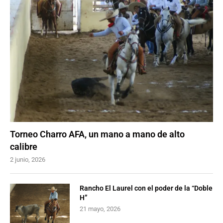
Torneo Charro AFA, un mano a mano de alto
calibre
2 junio, 2026
Rancho El Laurel con el poder de la “Doble
H”
21 mayo, 2026