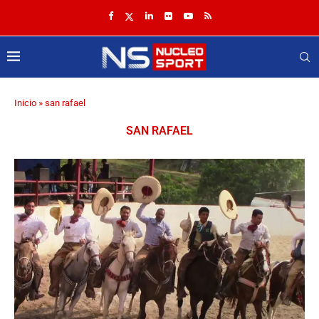
Inicio
»
san rafael
SAN RAFAEL