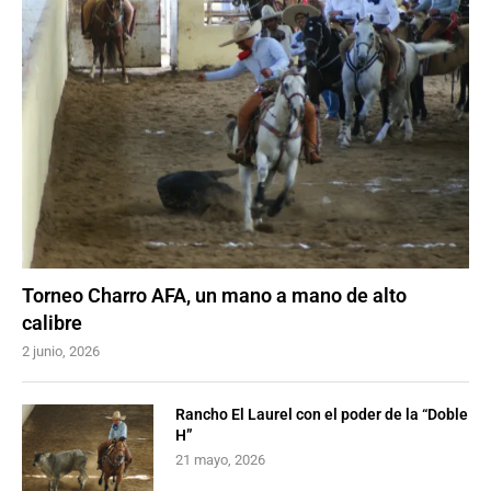
Torneo Charro AFA, un mano a mano de alto
calibre
2 junio, 2026
Rancho El Laurel con el poder de la “Doble
H”
21 mayo, 2026