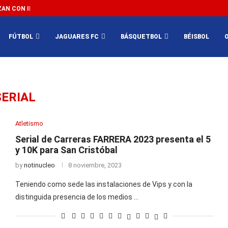
N CON IMPEDIR EL MÉXICO VS SUDÁFRICA...
3...
FÚTBOL
JAGUARES FC
BÁSQUETBOL
BÉISBOL
SERIAL
Atletismo
Serial de Carreras FARRERA 2023 presenta el 5
y 10K para San Cristóbal
by
notinucleo
8 noviembre, 2023
Teniendo como sede las instalaciones de Vips y con la
distinguida presencia de los medios …