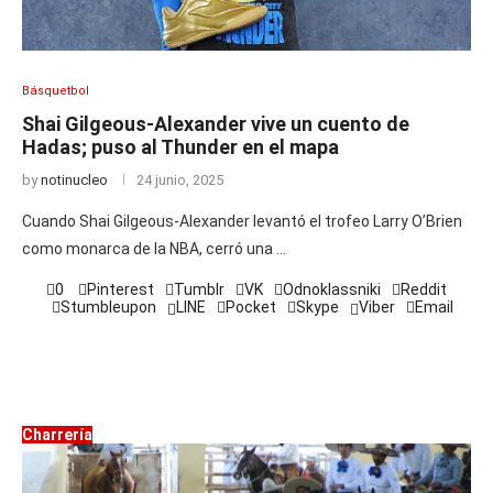
Básquetbol
Shai Gilgeous-Alexander vive un cuento de
Hadas; puso al Thunder en el mapa
by
notinucleo
24 junio, 2025
Cuando Shai Gilgeous-Alexander levantó el trofeo Larry O’Brien
como monarca de la NBA, cerró una …
0
Pinterest
Tumblr
VK
Odnoklassniki
Reddit
Stumbleupon
LINE
Pocket
Skype
Viber
Email
Charrería