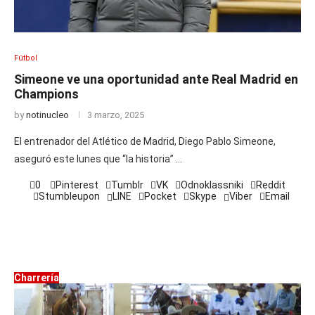
Fútbol
Simeone ve una oportunidad ante Real Madrid en
Champions
by
notinucleo
3 marzo, 2025
El entrenador del Atlético de Madrid, Diego Pablo Simeone,
aseguró este lunes que “la historia” …
0
Pinterest
Tumblr
VK
Odnoklassniki
Reddit
Stumbleupon
LINE
Pocket
Skype
Viber
Email
Charrería