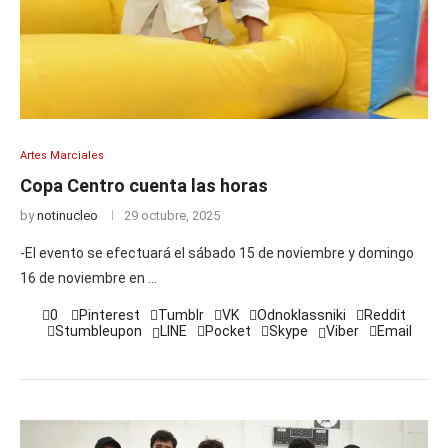
Artes Marciales
Copa Centro cuenta las horas
by
notinucleo
29 octubre, 2025
-El evento se efectuará el sábado 15 de noviembre y domingo
16 de noviembre en …
0
Pinterest
Tumblr
VK
Odnoklassniki
Reddit
Stumbleupon
LINE
Pocket
Skype
Viber
Email