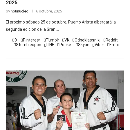
2025
by
notinucleo
6 octubre, 2025
El próximo sábado 25 de octubre, Puerto Arista albergará la
segunda edición de la Gran …
0
Pinterest
Tumblr
VK
Odnoklassniki
Reddit
Stumbleupon
LINE
Pocket
Skype
Viber
Email