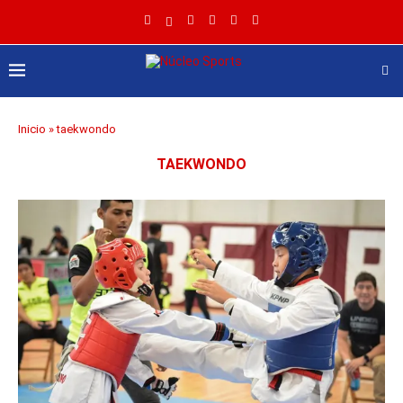
Inicio
»
taekwondo
TAEKWONDO