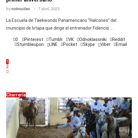
by
notinucleo
7 abril, 2025
La Escuela de Taekwondo Panamericano “Halcones” del
municipio de Ixtapa que dirige el entrenador Fidencio …
0
Pinterest
Tumblr
VK
Odnoklassniki
Reddit
Stumbleupon
LINE
Pocket
Skype
Viber
Email
1
2
Charrería