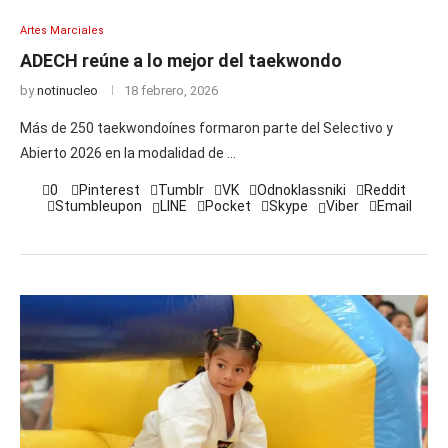
Artes Marciales
ADECH reúne a lo mejor del taekwondo
by
notinucleo
18 febrero, 2026
Más de 250 taekwondoínes formaron parte del Selectivo y
Abierto 2026 en la modalidad de …
0
Pinterest
Tumblr
VK
Odnoklassniki
Reddit
Stumbleupon
LINE
Pocket
Skype
Viber
Email