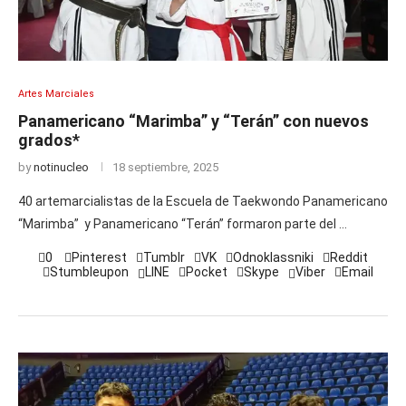
Artes Marciales
Panamericano “Marimba” y “Terán” con nuevos
grados*
by
notinucleo
18 septiembre, 2025
40 artemarcialistas de la Escuela de Taekwondo Panamericano
“Marimba” y Panamericano “Terán” formaron parte del …
0
Pinterest
Tumblr
VK
Odnoklassniki
Reddit
Stumbleupon
LINE
Pocket
Skype
Viber
Email