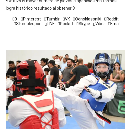
•Obtuvo el mayor número de plazas disponibles •En formas,
logra histórico resultado al obtener 8 …
0
Pinterest
Tumblr
VK
Odnoklassniki
Reddit
Stumbleupon
LINE
Pocket
Skype
Viber
Email