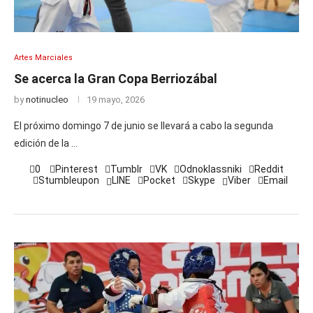
Artes Marciales
Se acerca la Gran Copa Berriozábal
by
notinucleo
19 mayo, 2026
El próximo domingo 7 de junio se llevará a cabo la segunda
edición de la …
0
Pinterest
Tumblr
VK
Odnoklassniki
Reddit
Stumbleupon
LINE
Pocket
Skype
Viber
Email