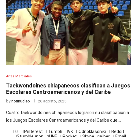
Artes Marciales
Taekwondoines chiapanecos clasifican a Juegos
Escolares Centroamericanos y del Caribe
by
notinucleo
26 agosto, 2025
Cuatro taekwondoines chiapanecos lograron su clasificación a
los Juegos Escolares Centroamericanos y del Caribe que …
0
Pinterest
Tumblr
VK
Odnoklassniki
Reddit
Stumbleupon
LINE
Pocket
Skype
Viber
Email