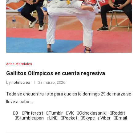
Artes Marciales
Gallitos Olímpicos en cuenta regresiva
by
notinucleo
23 marzo, 2026
Todo se encuentra listo para que este domingo 29 de marzo se
lleve a cabo …
0
Pinterest
Tumblr
VK
Odnoklassniki
Reddit
Stumbleupon
LINE
Pocket
Skype
Viber
Email