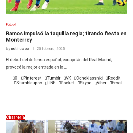
Fútbol
Ramos impulsó la taquilla regia; tirando fiesta en
Monterrey
by
notinucleo
25 febrero, 2025
El debut del defensa español, excapitán del Real Madrid,
provocó la mejor entrada en lo …
0
Pinterest
Tumblr
VK
Odnoklassniki
Reddit
Stumbleupon
LINE
Pocket
Skype
Viber
Email
Charrería