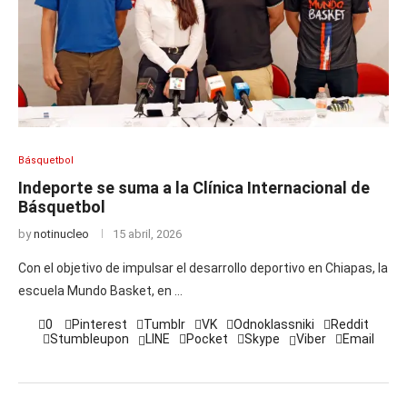
Básquetbol
Indeporte se suma a la Clínica Internacional de
Básquetbol
by
notinucleo
15 abril, 2026
Con el objetivo de impulsar el desarrollo deportivo en Chiapas, la
escuela Mundo Basket, en …
0
Pinterest
Tumblr
VK
Odnoklassniki
Reddit
Stumbleupon
LINE
Pocket
Skype
Viber
Email