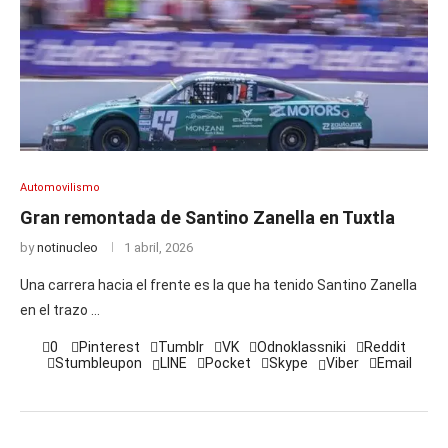
Automovilismo
Gran remontada de Santino Zanella en Tuxtla
by
notinucleo
1 abril, 2026
Una carrera hacia el frente es la que ha tenido Santino Zanella
en el trazo …
0
Pinterest
Tumblr
VK
Odnoklassniki
Reddit
Stumbleupon
LINE
Pocket
Skype
Viber
Email