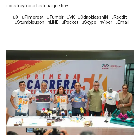
construyó una historia que hoy …
0
Pinterest
Tumblr
VK
Odnoklassniki
Reddit
Stumbleupon
LINE
Pocket
Skype
Viber
Email