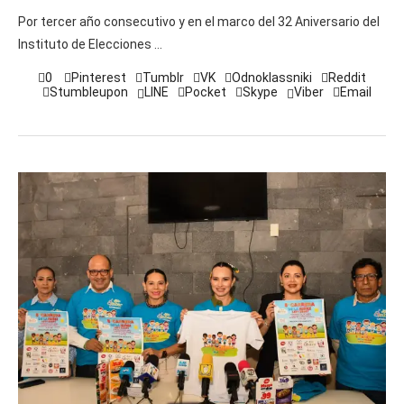
Por tercer año consecutivo y en el marco del 32 Aniversario del
Instituto de Elecciones …
0
Pinterest
Tumblr
VK
Odnoklassniki
Reddit
Stumbleupon
LINE
Pocket
Skype
Viber
Email