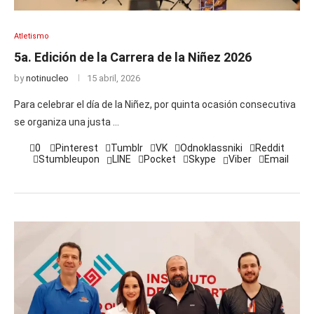
Atletismo
5a. Edición de la Carrera de la Niñez 2026
by
notinucleo
15 abril, 2026
Para celebrar el día de la Niñez, por quinta ocasión consecutiva
se organiza una justa …
0
Pinterest
Tumblr
VK
Odnoklassniki
Reddit
Stumbleupon
LINE
Pocket
Skype
Viber
Email