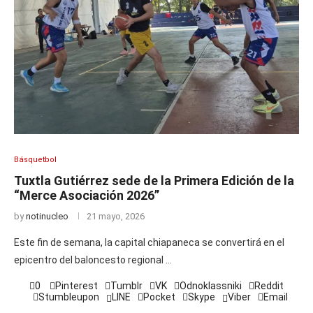
Básquetbol
Tuxtla Gutiérrez sede de la Primera Edición de la
“Merce Asociación 2026”
by
notinucleo
21 mayo, 2026
Este fin de semana, la capital chiapaneca se convertirá en el
epicentro del baloncesto regional …
0
Pinterest
Tumblr
VK
Odnoklassniki
Reddit
Stumbleupon
LINE
Pocket
Skype
Viber
Email