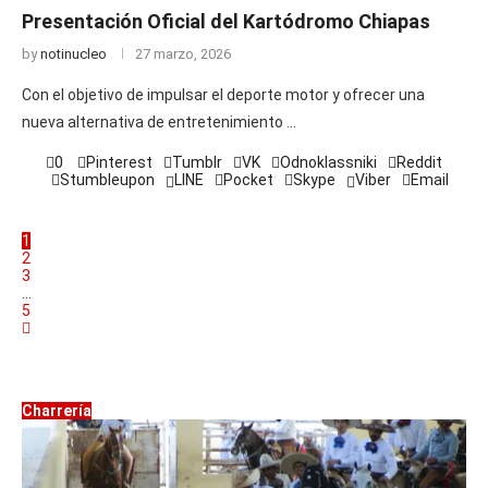
Presentación Oficial del Kartódromo Chiapas
by
notinucleo
27 marzo, 2026
Con el objetivo de impulsar el deporte motor y ofrecer una
nueva alternativa de entretenimiento …
0
Pinterest
Tumblr
VK
Odnoklassniki
Reddit
Stumbleupon
LINE
Pocket
Skype
Viber
Email
1
2
3
…
5
Charrería