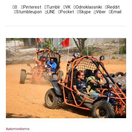
0
Pinterest
Tumblr
VK
Odnoklassniki
Reddit
Stumbleupon
LINE
Pocket
Skype
Viber
Email
Automovilismo