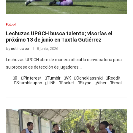
Fútbol
Lechuzas UPGCH busca talento; visorías el
próximo 13 de junio en Tuxtla Gutiérrez
by
notinucleo
8 junio, 2026
Lechuzas UPGCH abre de manera oficial la convocatoria para
su proceso de detección de jugadores …
0
Pinterest
Tumblr
VK
Odnoklassniki
Reddit
Stumbleupon
LINE
Pocket
Skype
Viber
Email