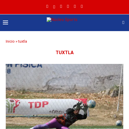
Inicio
»
tuxtla
TUXTLA