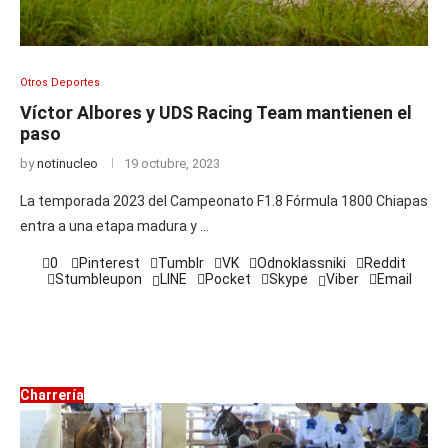
Otros Deportes
Víctor Albores y UDS Racing Team mantienen el
paso
by
notinucleo
19 octubre, 2023
La temporada 2023 del Campeonato F1.8 Fórmula 1800 Chiapas
entra a una etapa madura y …
0
Pinterest
Tumblr
VK
Odnoklassniki
Reddit
Stumbleupon
LINE
Pocket
Skype
Viber
Email
Charrería