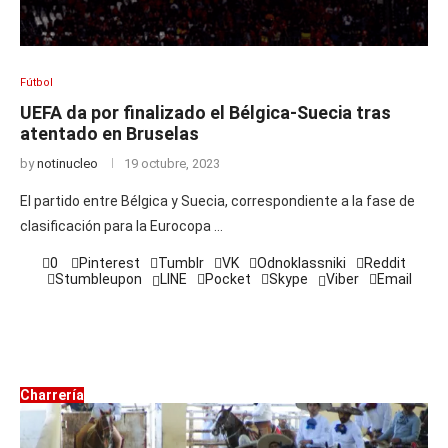
Fútbol
UEFA da por finalizado el Bélgica-Suecia tras
atentado en Bruselas
by
notinucleo
19 octubre, 2023
El partido entre Bélgica y Suecia, correspondiente a la fase de
clasificación para la Eurocopa …
0
Pinterest
Tumblr
VK
Odnoklassniki
Reddit
Stumbleupon
LINE
Pocket
Skype
Viber
Email
Charrería