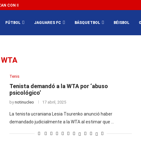
N CON IMPEDIR EL MÉXICO VS SUDÁFRICA...
3...
FÚTBOL
JAGUARES FC
BÁSQUETBOL
BÉISBOL
WTA
Tenis
Tenista demandó a la WTA por ‘abuso
psicológico’
by
notinucleo
17 abril, 2025
La tenista ucraniana Lesia Tsurenko anunció haber
demandado judicialmente a la WTA al estimar que …