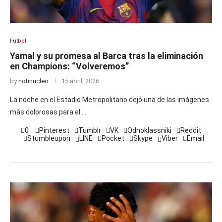
Fútbol
Yamal y su promesa al Barca tras la eliminación
en Champions: “Volveremos”
by
notinucleo
15 abril, 2026
La noche en el Estadio Metropolitano dejó una de las imágenes
más dolorosas para el …
0
Pinterest
Tumblr
VK
Odnoklassniki
Reddit
Stumbleupon
LINE
Pocket
Skype
Viber
Email