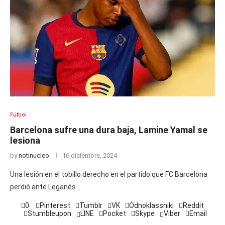
Fútbol
Barcelona sufre una dura baja, Lamine Yamal se
lesiona
by
notinucleo
16 diciembre, 2024
Una lesión en el tobillo derecho en el partido que FC Barcelona
perdió ante Leganés …
0
Pinterest
Tumblr
VK
Odnoklassniki
Reddit
Stumbleupon
LINE
Pocket
Skype
Viber
Email