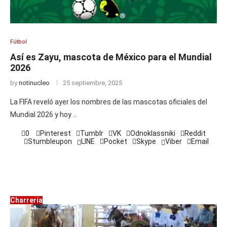
Fútbol
Así es Zayu, mascota de México para el Mundial
2026
by
notinucleo
25 septiembre, 2025
La FIFA reveló ayer los nombres de las mascotas oficiales del
Mundial 2026 y hoy …
0
Pinterest
Tumblr
VK
Odnoklassniki
Reddit
Stumbleupon
LINE
Pocket
Skype
Viber
Email
Charrería