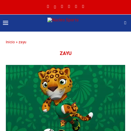
Inicio
»
zayu
ZAYU