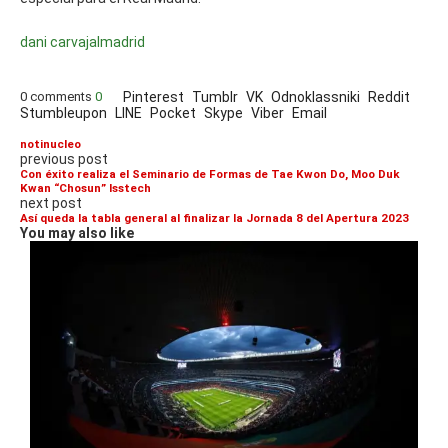
dani carvajal
madrid
0 comments
0
Pinterest
Tumblr
VK
Odnoklassniki
Reddit
Stumbleupon
LINE
Pocket
Skype
Viber
Email
notinucleo
previous post
Con éxito realiza el Seminario de Formas de Tae Kwon Do, Moo Duk
Kwan “Chosun” Isstech
next post
Así queda la tabla general al finalizar la Jornada 8 del Apertura 2023
You may also like