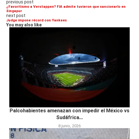
previous post
¿Favoritismo a Verstappen? FIA admite tuvieron que sancionarlo en
Singapur
next post
Judge impone récord con Yankees
You may also like
Palcohabientes amenazan con impedir el México vs
Sudáfrica...
8 junio, 2026