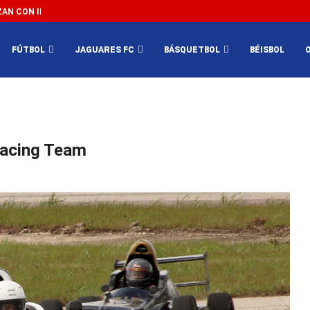
N CON IMPEDIR EL MÉXICO VS SUDÁFRICA...
3...
FÚTBOL
JAGUARES FC
BÁSQUETBOL
BÉISBOL
Racing Team