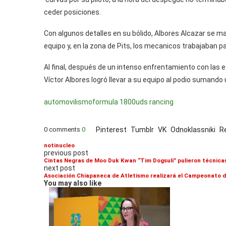
ceder posiciones.
Con algunos detalles en su bólido, Albores Alcazar se 
equipo y, en la zona de Pits, los mecanicos trabajaban pa
Al final, después de un intenso enfrentamiento con las
Víctor Albores logró llevar a su equipo al podio sumando 
automovilismo
formula 1800
uds rancing
0 comments
0
Pinterest
Tumblr
VK
Odnoklassniki
R
notinucleo
previous post
Cintas Negras de Moo Duk Kwan “Tim Dogsuli” pulieron técnica
next post
Asociación Chiapaneca de Atletismo realizará el Campeonato 
You may also like