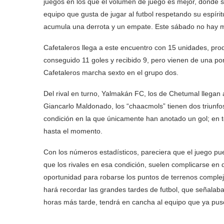
juegos en los que el volumen de juego es mejor, donde se
equipo que gusta de jugar al futbol respetando su espír
acumula una derrota y un empate. Este sábado no hay 
Cafetaleros llega a este encuentro con 15 unidades, prod
conseguido 11 goles y recibido 9, pero vienen de una po
Cafetaleros marcha sexto en el grupo dos.
Del rival en turno, Yalmakán FC, los de Chetumal llegan a
Giancarlo Maldonado, los “chaacmols” tienen dos triunfos
condición en la que únicamente han anotado un gol; en t
hasta el momento.
Con los números estadísticos, pareciera que el juego pu
que los rivales en esa condición, suelen complicarse en
oportunidad para robarse los puntos de terrenos comple
hará recordar las grandes tardes de futbol, que señalab
horas más tarde, tendrá en cancha al equipo que ya pus