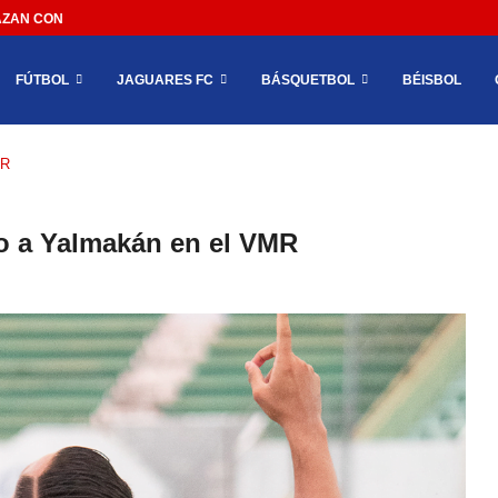
AN CON IMPEDIR EL MÉXICO VS SUDÁFRICA...
FÚTBOL
JAGUARES FC
BÁSQUETBOL
BÉISBOL
MR
go a Yalmakán en el VMR