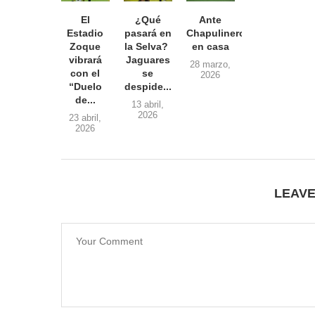
El
¿Qué
Ante
Estadio
pasará en
Chapulineros
Zoque
la Selva?
en casa
vibrará
Jaguares
28 marzo,
con el
se
2026
“Duelo
despide...
de...
13 abril,
2026
23 abril,
2026
LEAV