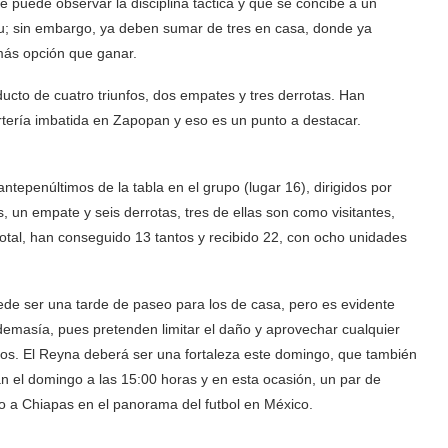
 puede observar la disciplina táctica y que se concibe a un
itu; sin embargo, ya deben sumar de tres en casa, donde ya
más opción que ganar.
ucto de cuatro triunfos, dos empates y tres derrotas. Han
rtería imbatida en Zapopan y eso es un punto a destacar.
ntepenúltimos de la tabla en el grupo (lugar 16), dirigidos por
, un empate y seis derrotas, tres de ellas son como visitantes,
otal, han conseguido 13 tantos y recibido 22, con ocho unidades
ede ser una tarde de paseo para los de casa, pero es evidente
 demasía, pues pretenden limitar el daño y aprovechar cualquier
jos. El Reyna deberá ser una fortaleza este domingo, que también
an el domingo a las 15:00 horas y en esta ocasión, un par de
o a Chiapas en el panorama del futbol en México.