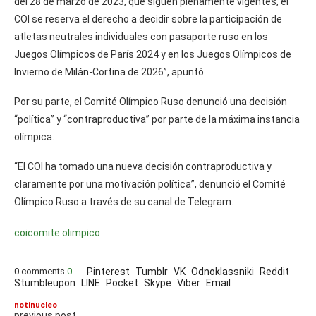
del 28 de marzo de 2023, que siguen plenamente vigentes, el
COI se reserva el derecho a decidir sobre la participación de
atletas neutrales individuales con pasaporte ruso en los
Juegos Olímpicos de París 2024 y en los Juegos Olímpicos de
Invierno de Milán-Cortina de 2026”, apuntó.
Por su parte, el Comité Olímpico Ruso denunció una decisión
“política” y “contraproductiva” por parte de la máxima instancia
olímpica.
“El COI ha tomado una nueva decisión contraproductiva y
claramente por una motivación política”, denunció el Comité
Olímpico Ruso a través de su canal de Telegram.
coi
comite olimpico
0 comments
0
Pinterest
Tumblr
VK
Odnoklassniki
Reddit
Stumbleupon
LINE
Pocket
Skype
Viber
Email
notinucleo
previous post