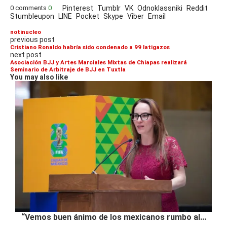
0 comments
0
Pinterest
Tumblr
VK
Odnoklassniki
Reddit
Stumbleupon
LINE
Pocket
Skype
Viber
Email
notinucleo
previous post
Cristiano Ronaldo habría sido condenado a 99 latigazos
next post
Asociación BJJ y Artes Marciales Mixtas de Chiapas realizará
Seminario de Arbitraje de BJJ en Tuxtla
You may also like
“Vemos buen ánimo de los mexicanos rumbo al...