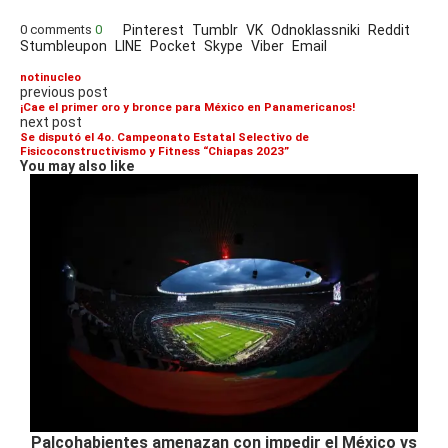
0 comments
0
Pinterest
Tumblr
VK
Odnoklassniki
Reddit
Stumbleupon
LINE
Pocket
Skype
Viber
Email
notinucleo
previous post
¡Cae el primer oro y bronce para México en Panamericanos!
next post
Se disputó el 4o. Campeonato Estatal Selectivo de
Fisicoconstructivismo y Fitness “Chiapas 2023”
You may also like
Palcohabientes amenazan con impedir el México vs