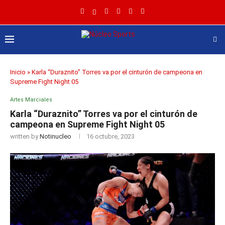
Inicio
»
Karla “Duraznito” Torres va por el cinturón de campeona en
Supreme Fight Night 05
Artes Marciales
Karla “Duraznito” Torres va por el cinturón de
campeona en Supreme Fight Night 05
written by
Notinucleo
16 octubre, 2023