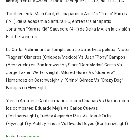
libras) frente a Ángel “Pasha” Rodríguez (13-12) del TFT-ECR.
También en la Main Card, el chiapaneco Andrés “Turco” Farrera
(7-1), de la academia Samurai FC, enfrenará al tapatío
Jonathan “Karate Kid” Saavedra (4-1) de Delta MA, en la división
Featherweights.
La Carta Preliminar contempla cuatro atractivas peleas: Víctor
“Ragnar” Cisneros (Chiapas/México) Vs Juan “Pony” Campos
(Venezuela) en Bantamweight; Sinar “Demoledor” Corzo Vs
Jorge Tax en Welterweight; Mildred Flores Vs “Guerrera”
Hernández en Catchweight y; “Shino” Gómez Vs “Crazy Dog”
Barajas en Flyweight.
Y en la Amateur Card un mano a mano Chiapas Vs Oaxaca, con
los combates: Eduardo Mejía Vs Carlos Cuevas
(Featherweight); Freddy Alejandro Ruiz Vs Josué Ortíz
(Flyweight) y; Ashley Rincón Vs Rivaldo Reyes (Bantamweight).
karla torres
mma