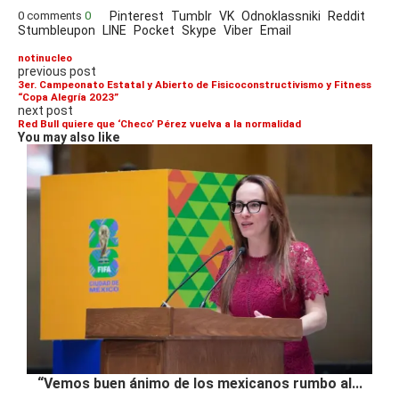
0 comments
0
Pinterest
Tumblr
VK
Odnoklassniki
Reddit
Stumbleupon
LINE
Pocket
Skype
Viber
Email
notinucleo
previous post
3er. Campeonato Estatal y Abierto de Fisicoconstructivismo y Fitness
“Copa Alegría 2023”
next post
Red Bull quiere que ‘Checo’ Pérez vuelva a la normalidad
You may also like
“Vemos buen ánimo de los mexicanos rumbo al...