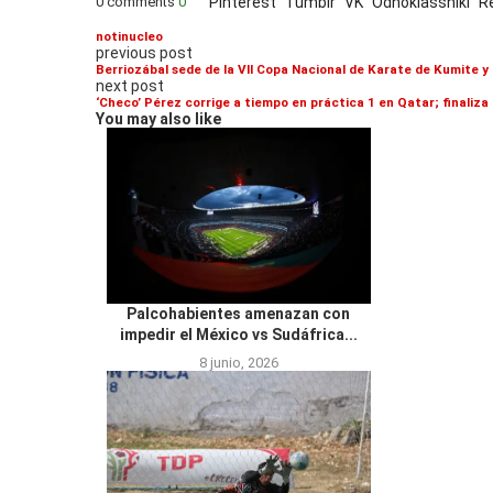
0 comments
0
Pinterest
Tumblr
VK
Odnoklassniki
R
notinucleo
previous post
Berriozábal sede de la VII Copa Nacional de Karate de Kumite 
next post
‘Checo’ Pérez corrige a tiempo en práctica 1 en Qatar; finaliza
You may also like
Palcohabientes amenazan con
impedir el México vs Sudáfrica...
8 junio, 2026