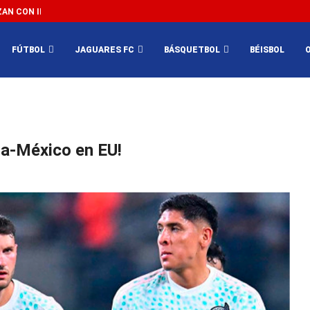
N CON IMPEDIR EL MÉXICO VS SUDÁFRICA...
3...
FÚTBOL
JAGUARES FC
BÁSQUETBOL
BÉISBOL
ia-México en EU!