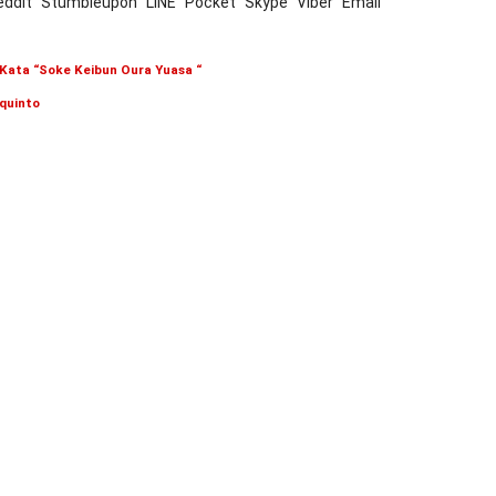
eddit
Stumbleupon
LINE
Pocket
Skype
Viber
Email
y Kata “Soke Keibun Oura Yuasa “
 quinto