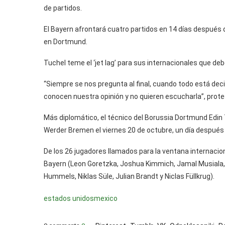
de partidos.
El Bayern afrontará cuatro partidos en 14 días después de
en Dortmund.
Tuchel teme el ‘jet lag’ para sus internacionales que de
“Siempre se nos pregunta al final, cuando todo está dec
conocen nuestra opinión y no quieren escucharla”, protes
Más diplomático, el técnico del Borussia Dortmund Edin Te
Werder Bremen el viernes 20 de octubre, un día después 
De los 26 jugadores llamados para la ventana internacion
Bayern (Leon Goretzka, Joshua Kimmich, Jamal Musiala,
Hummels, Niklas Süle, Julian Brandt y Niclas Füllkrug).
estados unidos
mexico