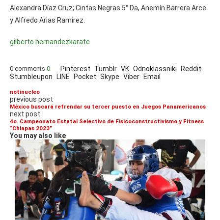
Alexandra Díaz Cruz; Cintas Negras 5° Da, Anemín Barrera Arce
y Alfredo Arias Ramírez.
gilberto hernandez
karate
0 comments
0
Pinterest
Tumblr
VK
Odnoklassniki
Reddit
Stumbleupon
LINE
Pocket
Skype
Viber
Email
notinucleo
previous post
México buscará refrendar su tercer puesto en Juegos Panamericanos
next post
4o. Campeonato Estatal Selectivo de Fisicoconstructivismo y Fitness
“Chiapas 2023”
You may also like