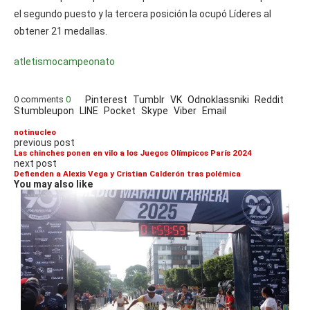
el segundo puesto y la tercera posición la ocupó Líderes al
obtener 21 medallas.
atletismo
campeonato
0 comments
0
Pinterest
Tumblr
VK
Odnoklassniki
Reddit
Stumbleupon
LINE
Pocket
Skype
Viber
Email
notinucleo
previous post
Las chinches ponen en vilo a los Juegos Olímpicos París 2024
next post
Defienden a Alexis Vega y Cristian Calderón tras polémica
You may also like