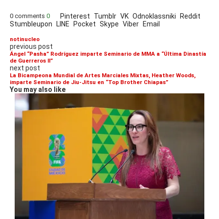
0 comments
0
Pinterest
Tumblr
VK
Odnoklassniki
Reddit
Stumbleupon
LINE
Pocket
Skype
Viber
Email
notinucleo
previous post
Ángel “Pasha” Rodríguez imparte Seminario de MMA a “Última Dinastía
de Guerreros II”
next post
La Bicampeona Mundial de Artes Marciales Mixtas, Heather Woods,
imparte Seminario de Jiu-Jitsu en “Top Brother Chiapas”
You may also like